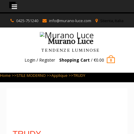
Murano Luce
Skip
0425-751240
info@murano-luce.com
Stienta, Italia
to
content
Murano Luce
TENDENZE LUMINOSE
Login / Register
Shopping Cart
/
€
0.00
0
Home
>>
STILE MODERNO
>>
Applique
>>TRUDY
TRUDY