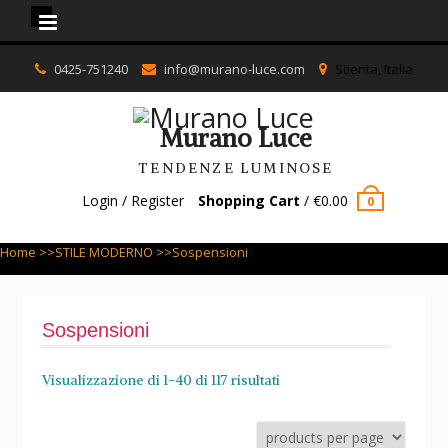
Murano Luce
Skip
0425-751240
info@murano-luce.com
Stienta, Italia
to
content
Murano Luce
TENDENZE LUMINOSE
Login / Register
Shopping Cart
/
€
0.00
0
Home
>>
STILE MODERNO
>>Sospensioni
Sospensioni
Visualizzazione di 1-40 di 117 risultati