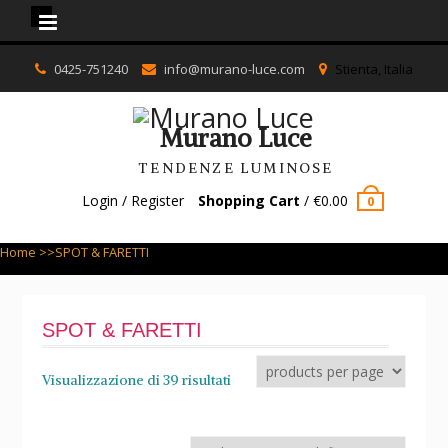
Murano Luce
Skip
0425-751240
info@murano-luce.com
Stienta, Italia
to
content
Murano Luce
TENDENZE LUMINOSE
Login / Register
Shopping Cart
/
€
0.00
0
Home
>>SPOT & FARETTI
SPOT & FARETTI
Visualizzazione di 39 risultati