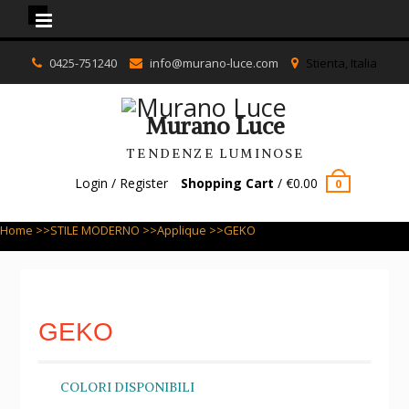
Murano Luce
Skip
0425-751240
info@murano-luce.com
Stienta, Italia
to
content
Murano Luce
TENDENZE LUMINOSE
Login / Register
Shopping Cart
/
€
0.00
0
Home
>>
STILE MODERNO
>>
Applique
>>GEKO
GEKO
COLORI DISPONIBILI