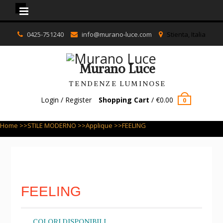
Murano Luce
Skip
0425-751240
info@murano-luce.com
Stienta, Italia
to
content
Murano Luce
TENDENZE LUMINOSE
Login / Register
Shopping Cart
/
€
0.00
0
Home
>>
STILE MODERNO
>>
Applique
>>FEELING
FEELING
COLORI DISPONIBILI