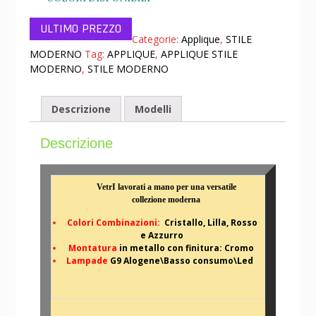
Categorie:
Applique
,
STILE
MODERNO
Tag:
APPLIQUE
,
APPLIQUE STILE
MODERNO
,
STILE MODERNO
Descrizione
Modelli
Descrizione
VetrI lavorati a mano per una versatile
collezione moderna
Colori Combinazioni:
Cristallo, Lilla, Rosso
e Azzurro
Montatura
in metallo con finitura: Cromo
L
ampade
G9 Alogene\Basso consumo\Led