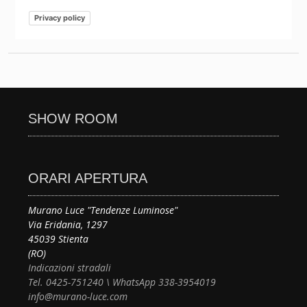
Privacy policy
SHOW ROOM
ORARI APERTURA
Murano Luce "Tendenze Luminose"
Via Eridania, 1297
45039 Stienta
(RO)
Indicazioni stradali
Tel. 0425-751240 \ WhatsApp 338-3954019
info@murano-luce.com