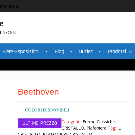
nta, Italia
e
INOSE
Fiere-Esposizioni
Blog
Outlet
Prodotti
Beethoven
COLORI DISPONIBILI
Categorie:
Forme Classiche
,
IL
CRISTALLO
,
Plafoniere
Tag:
IL
CRISTALLO
,
PLAFONIERE CRISTALLO