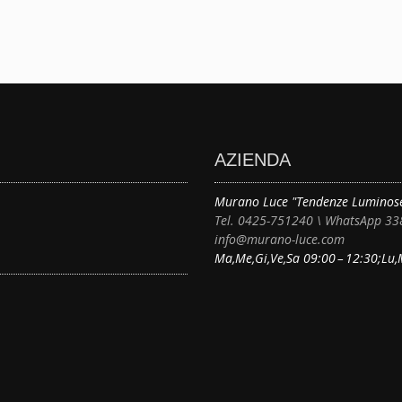
AZIENDA
Murano Luce "Tendenze Luminos
Tel. 0425-751240 \ WhatsApp 3
info@murano-luce.com
Ma,Me,Gi,Ve,Sa 09:00 – 12:30;Lu,