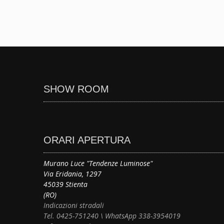
SHOW ROOM
ORARI APERTURA
Murano Luce "Tendenze Luminose"
Via Eridania, 1297
45039 Stienta
(RO)
Indicazioni stradali
Tel. 0425-751240 \ WhatsApp 338-3954019