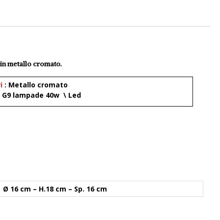
 in metallo cromato.
ri
: Metallo cromato
G9 lampade 40w \ Led
Ø 16 cm – H.18 cm – Sp. 16 cm