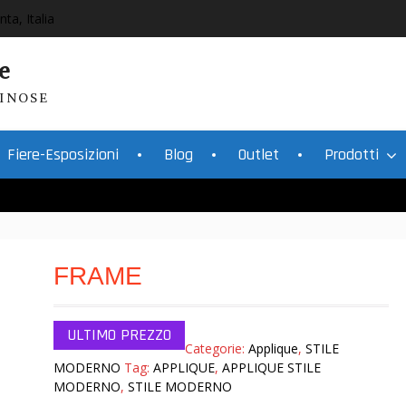
nta, Italia
e
INOSE
Fiere-Esposizioni
Blog
Outlet
Prodotti
FRAME
Categorie:
Applique
,
STILE
MODERNO
Tag:
APPLIQUE
,
APPLIQUE STILE
MODERNO
,
STILE MODERNO