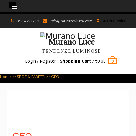
Murano Luce
Skip
0425-751240
info@murano-luce.com
Stienta, Italia
to
content
Murano Luce
TENDENZE LUMINOSE
Login / Register
Shopping Cart
/
€
0.00
0
Home
>>
SPOT & FARETTI
>>GEO
GEO