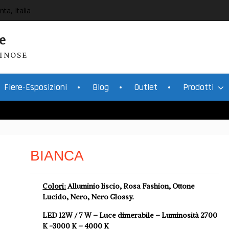
nta, Italia
e
INOSE
Fiere-Esposizioni
Blog
Outlet
Prodotti
BIANCA
Colori:
Alluminio liscio, Rosa Fashion, Ottone
Lucido, Nero, Nero Glossy.
LED 12W / 7 W – Luce dimerabile – Luminosità 2700
K -3000 K – 4000 K