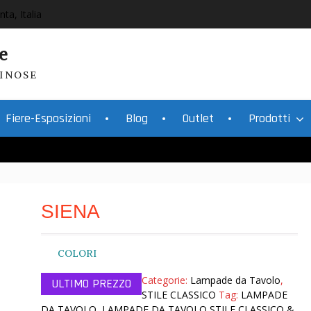
nta, Italia
e
INOSE
Fiere-Esposizioni
Blog
Outlet
Prodotti
SIENA
COLORI
Categorie:
Lampade da Tavolo
,
STILE CLASSICO
Tag:
LAMPADE
DA TAVOLO
,
LAMPADE DA TAVOLO STILE CLASSICO &