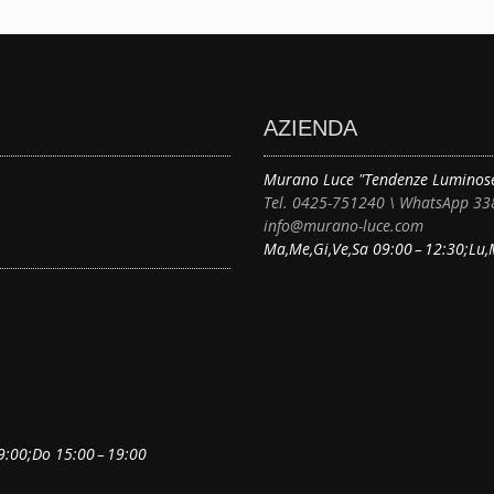
AZIENDA
Murano Luce "Tendenze Luminos
Tel. 0425-751240 \ WhatsApp 3
info@murano-luce.com
Ma,Me,Gi,Ve,Sa 09:00 – 12:30;Lu,
9:00;Do 15:00 – 19:00