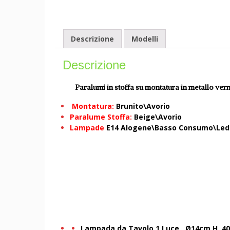
Descrizione
Modelli
Descrizione
Paralumi in stoffa su montatura in metallo vern
Montatura:
Brunito\Avorio
Paralume Stoffa:
Beige\Avorio
Lampade
E14 Alogene\Basso Consumo\Le
Lampada da Tavolo 1 Luce Ø14cm H. 