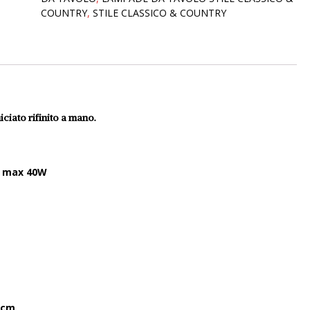
COUNTRY
,
STILE CLASSICO & COUNTRY
iciato rifinito a mano.
d max 40W
40cm