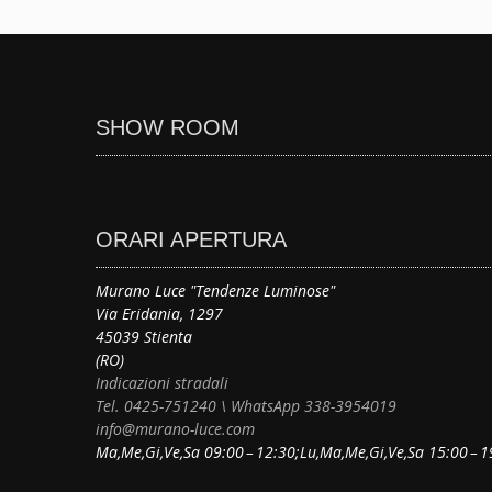
SHOW ROOM
ORARI APERTURA
Murano Luce "Tendenze Luminose"
Via Eridania, 1297
45039 Stienta
(RO)
Indicazioni stradali
Tel. 0425-751240 \ WhatsApp 338-3954019
info@murano-luce.com
Ma,Me,Gi,Ve,Sa 09:00 – 12:30;Lu,Ma,Me,Gi,Ve,Sa 15:00 – 1