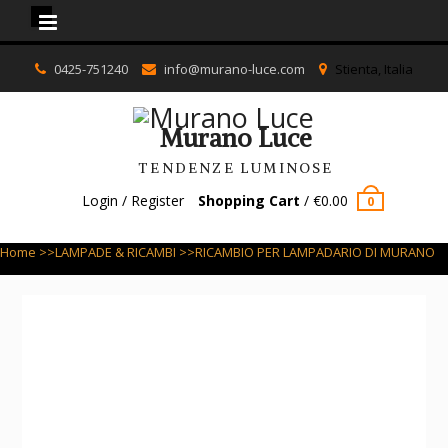
Murano Luce
Skip
0425-751240
info@murano-luce.com
Stienta, Italia
to
content
Murano Luce
TENDENZE LUMINOSE
Login / Register
Shopping Cart
/
€
0.00
0
Home
>>
LAMPADE & RICAMBI
>>RICAMBIO PER LAMPADARIO DI MURANO