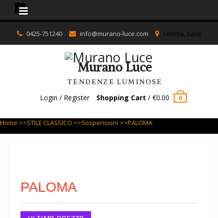
Murano Luce
Skip
0425-751240
info@murano-luce.com
Stienta, Italia
to
content
Murano Luce
TENDENZE LUMINOSE
Login / Register
Shopping Cart
/
€
0.00
0
Home
>>
STILE CLASSICO
>>
Sospensioni
>>PALOMA
PALOMA