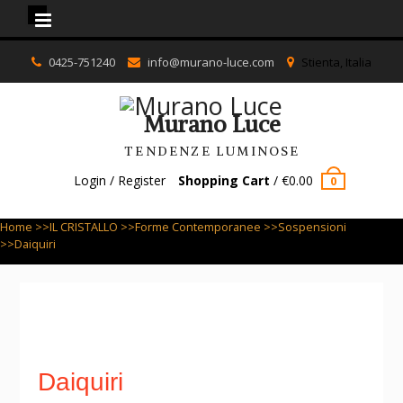
Murano Luce
Skip
0425-751240
info@murano-luce.com
Stienta, Italia
to
content
Murano Luce
TENDENZE LUMINOSE
Login / Register
Shopping Cart
/
€
0.00
0
Home
>>
IL CRISTALLO
>>
Forme Contemporanee
>>
Sospensioni
>>Daiquiri
Daiquiri