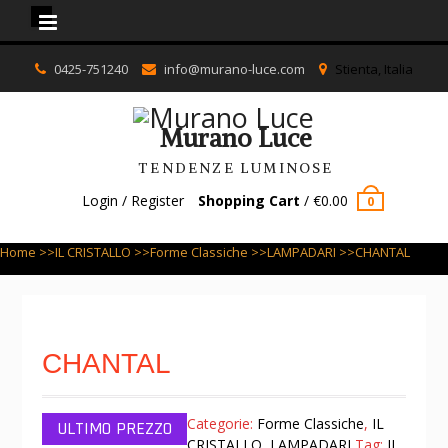
Murano Luce
Skip
0425-751240
info@murano-luce.com
Stienta, Italia
to
content
Murano Luce
TENDENZE LUMINOSE
Login / Register
Shopping Cart
/
€
0.00
0
Home
>>
IL CRISTALLO
>>
Forme Classiche
>>
LAMPADARI
>>CHANTAL
CHANTAL
Categorie:
Forme Classiche
,
IL
CRISTALLO
,
LAMPADARI
Tag:
IL