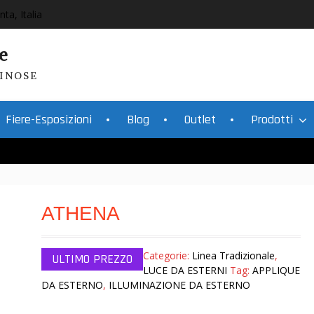
nta, Italia
e
INOSE
Fiere-Esposizioni
Blog
Outlet
Prodotti
ATHENA
Categorie:
Linea Tradizionale
,
LUCE DA ESTERNI
Tag:
APPLIQUE
DA ESTERNO
,
ILLUMINAZIONE DA ESTERNO