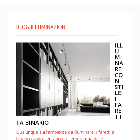
BLOG ILLUMINAZIONE
ILL
U
MI
NA
RE
CO
N
STI
LE:
I
FA
RE
TT
I A BINARIO
Qualunque sia l’ambiente da illuminare, i faretti a
binario rappresentano da sempre una delle