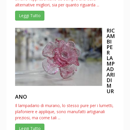
alternative migliori, sia per quanto riguarda ...
Leggi Tutto
RIC
AM
BI
PE
R
LA
MP
AD
ARI
DI
M
UR
ANO
Il lampadario di murano, lo stesso pure per i lumetti,
plafoniere e applique, sono manufatti artigianali
preziosi, ma come tali ...
Leggi Tutto