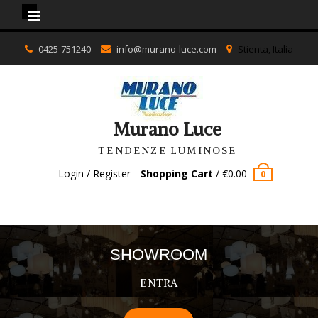
Murano Luce
Skip
0425-751240
info@murano-luce.com
Stienta, Italia
to
content
Murano Luce
TENDENZE LUMINOSE
Login / Register
Shopping Cart
/
€
0.00
0
SHOWROOM
ENTRA