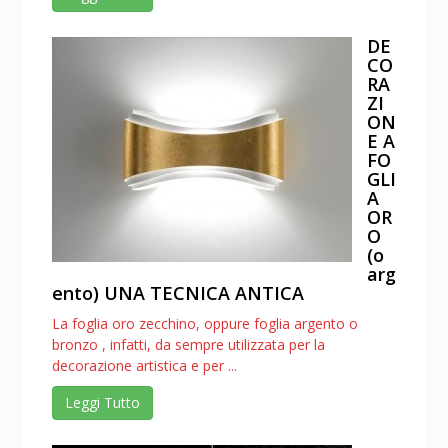
DE
CO
RA
ZI
ON
E A
FO
GLI
A
OR
O
(o
arg
ento) UNA TECNICA ANTICA
La foglia oro zecchino, oppure foglia argento o
bronzo , infatti, da sempre utilizzata per la
decorazione artistica e per ...
Leggi Tutto