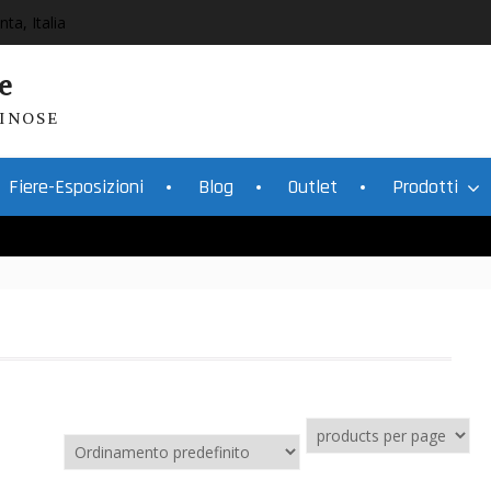
nta, Italia
e
INOSE
Fiere-Esposizioni
Blog
Outlet
Prodotti