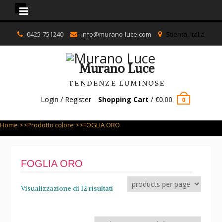
Murano Luce
Skip
0425-751240
info@murano-luce.com
Stienta, Italia
to
content
Murano Luce
TENDENZE LUMINOSE
Login / Register
Shopping Cart
/
€
0.00
0
Home
>>Prodotto colore >>FOGLIA ORO
FOGLIA ORO
Visualizzazione di 12 risultati