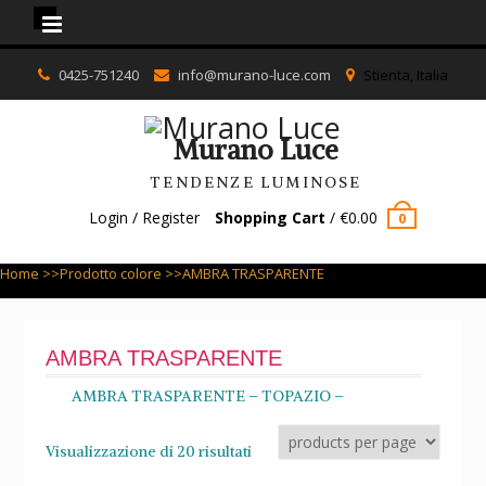
Murano Luce
Skip
0425-751240
info@murano-luce.com
Stienta, Italia
to
content
Murano Luce
TENDENZE LUMINOSE
Login / Register
Shopping Cart
/
€
0.00
0
Home
>>Prodotto colore >>AMBRA TRASPARENTE
AMBRA TRASPARENTE
AMBRA TRASPARENTE – TOPAZIO –
Visualizzazione di 20 risultati