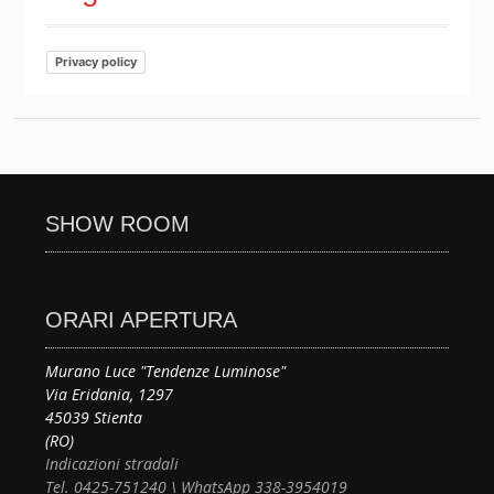
Privacy policy
SHOW ROOM
ORARI APERTURA
Murano Luce "Tendenze Luminose"
Via Eridania, 1297
45039 Stienta
(RO)
Indicazioni stradali
Tel. 0425-751240 \ WhatsApp 338-3954019