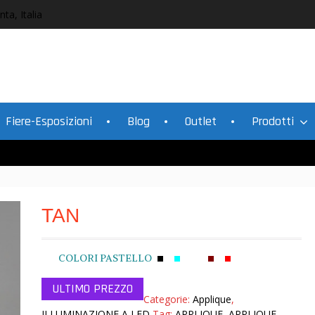
nta, Italia
Fiere-Esposizioni
Blog
Outlet
Prodotti
TAN
COLORI PASTELLO
Categorie:
Applique
,
ILLUMINAZIONE A LED
Tag:
APPLIQUE
,
APPLIQUE