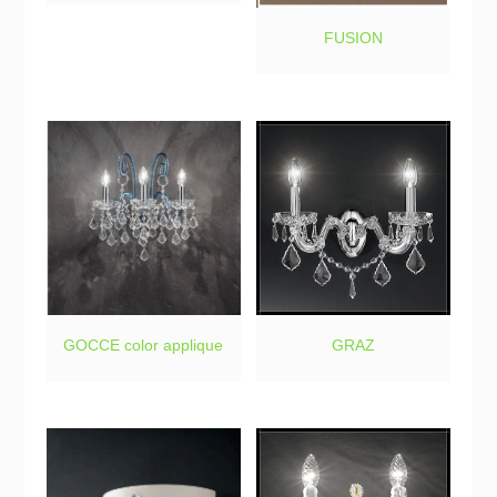
FUSION
GOCCE color applique
GRAZ