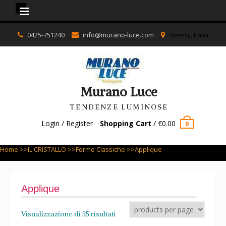
Murano Luce
Skip
0425-751240
info@murano-luce.com
Stienta, Italia
to
content
Murano Luce
TENDENZE LUMINOSE
Login / Register
Shopping Cart
/
€
0.00
0
Home
>>
IL CRISTALLO
>>
Forme Classiche
>>Applique
Applique
Visualizzazione di 35 risultati